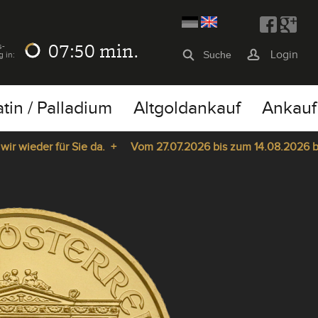
07:50
min.
s-
Login
g in:
atin / Palladium
Altgoldankauf
Ankauf
ieder für Sie da. +
Vom 27.07.2026 bis zum 14.08.2026 bleibt