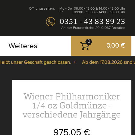
Öffnungszeiten:
Mo - Do
09:00 - 13:00 & 14:00 - 18:00 Uhr
Fr
09:00 - 13:00 & 14:00 - 18:00 Uhr
0351 - 43 83 89 23
An der Frauenkirche 20, 01067 Dresden
0
Weiteres
0,00 €
 unser Geschäft geschlossen. +
Ab dem 17.08.2026 sind wir wi
Wiener Philharmoniker
1/4 oz Goldmünze -
verschiedene Jahrgänge
975,05 €