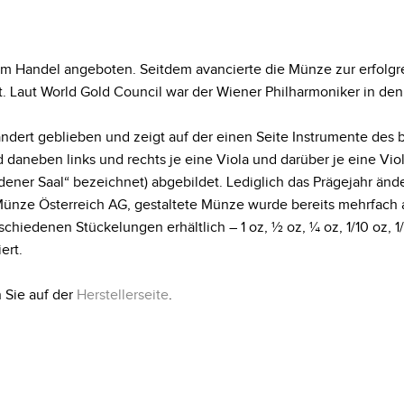
 im Handel angeboten. Seitdem avancierte die Münze zur erfol
 Laut World Gold Council war der Wiener Philharmoniker in den
rändert geblieben und zeigt auf der einen Seite Instrumente des
nd daneben links und rechts je eine Viola und darüber je eine Viol
dener Saal“ bezeichnet) abgebildet. Lediglich das Prägejahr ände
ünze Österreich AG, gestaltete Münze wurde bereits mehrfach 
chiedenen Stückelungen erhältlich – 1 oz, ½ oz, ¼ oz, 1/10 oz, 
ert.
 Sie auf der
Herstellerseite
.