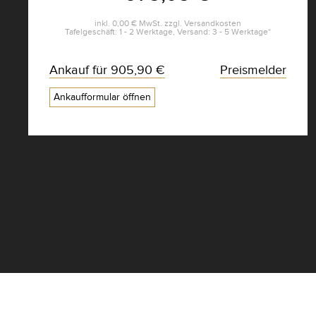
inkl.
0,00 €
MwSt. zzgl.
Versandkosten
Tafelgeschäft: 1 - 2 Werktage, Versand: 3 - 5 Werktage*
Ankauf für
905,90 €
Preismelder
Ankaufformular öffnen