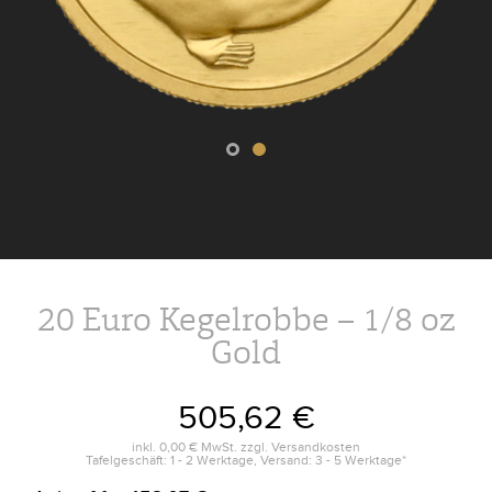
20 Euro Kegelrobbe – 1/8 oz
Gold
505,62 €
inkl.
0,00 €
MwSt. zzgl.
Versandkosten
Tafelgeschäft: 1 - 2 Werktage, Versand: 3 - 5 Werktage*