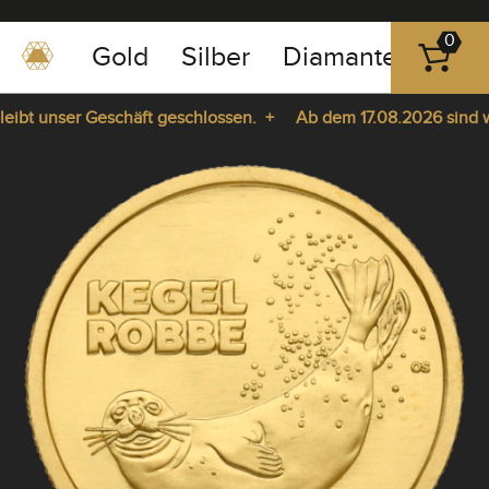
0
Gold
Silber
Diamanten
Pla
0351
-
bt unser Geschäft geschlossen. +
Ab dem 17.08.2026 sind wir 
43
pause
83
ie da. +
play
89
23