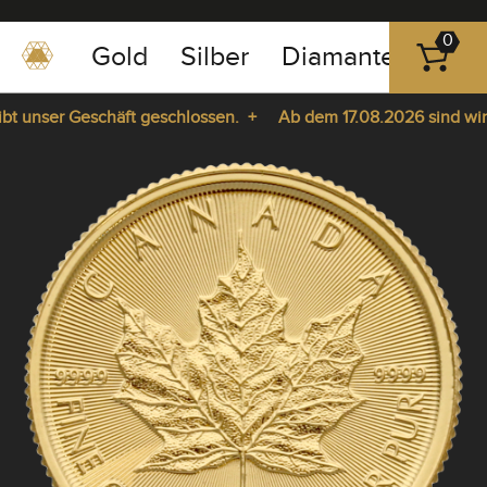
0
Gold
Silber
Diamanten
Pla
0351
-
 unser Geschäft geschlossen. +
Ab dem 17.08.2026 sind wir wi
43
pause
83
 da. +
play
89
23