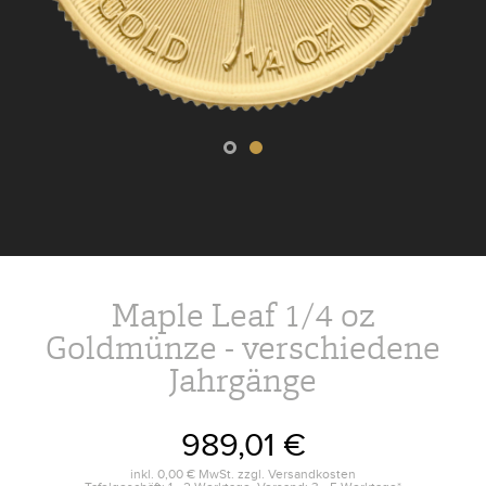
Maple Leaf 1/4 oz
Goldmünze - verschiedene
Jahrgänge
989,01 €
inkl.
0,00 €
MwSt. zzgl.
Versandkosten