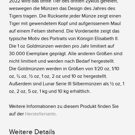
2022 wird das dritte Tier des dritten Zyklus gefeiert,
weswegen die Münzen das Design des Jahres des
Tigers tragen. Die Rückseite jeder Münze zeigt einen
Tiger mit gewendetem Kopf und aufgerissenem Maul
auf einem Felsen stehend. Die Vorderseite zeigt das
typische Motiv des Portraits von Königin Elisabeth II.
Die 1 oz Goldmünzen werden pro Jahr limitiert auf
30.000 Exemplare geprägt. Alle anderen Größen sind
nicht limitiert und werden nach Bedarf hergestellt.
Die Goldmünzen werden in Größen von 1/20 oz, 1/10
oz, ¼ oz, ½ oz, 1 oz, 2 oz und 10 oz hergestellt.
Außerdem sind Lunar Serie III Silbermünzen als ½ oz, 1
oz, 2 oz, 5 oz, 1 kg und 10 kg erhältlich.
Weitere Informationen zu diesem Produkt finden Sie
auf der
Herstellerseite
.
Weitere Details