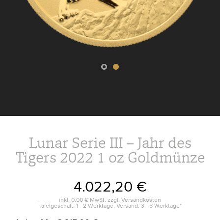
Lunar Serie III – Jahr des
Tigers 2022 1 oz Goldmünze
4.022,20 €
inkl.
0,00 €
MwSt. zzgl.
Versandkosten
Tafelgeschäft: 1 - 2 Werktage, Versand: 3 - 5 Werktage*