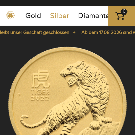
0
Gold
Silber
Diamanten
Pla
0351
-
bt unser Geschäft geschlossen. +
Ab dem 17.08.2026 sind wir 
43
pause
83
ie da. +
play
89
23