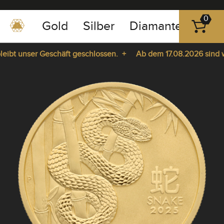
0
Gold
Silber
Diamanten
Pla
0351
-
bt unser Geschäft geschlossen. +
Ab dem 17.08.2026 sind wir 
43
pause
83
ie da. +
play
89
23