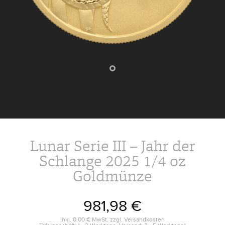
Lunar Serie III – Jahr der
Schlange 2025 1/4 oz
Goldmünze
981,98 €
inkl.
0,00 €
MwSt. zzgl.
Versandkosten