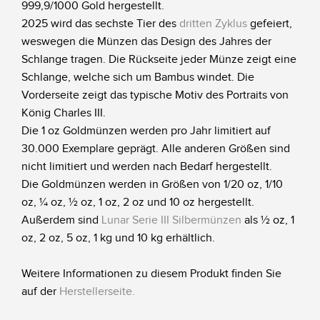
999,9/1000 Gold hergestellt.
2025 wird das sechste Tier des
dritten Zyklus
gefeiert,
weswegen die Münzen das Design des Jahres der
Schlange tragen. Die Rückseite jeder Münze zeigt eine
Schlange, welche sich um Bambus windet. Die
Vorderseite zeigt das typische Motiv des Portraits von
König Charles III.
Die 1 oz Goldmünzen werden pro Jahr limitiert auf
30.000 Exemplare geprägt. Alle anderen Größen sind
nicht limitiert und werden nach Bedarf hergestellt.
Die Goldmünzen werden in Größen von 1/20 oz, 1/10
oz, ¼ oz, ½ oz, 1 oz, 2 oz und 10 oz hergestellt.
Außerdem sind
Lunar Serie III Silbermünzen
als ½ oz, 1
oz, 2 oz, 5 oz, 1 kg und 10 kg erhältlich.
Weitere Informationen zu diesem Produkt finden Sie
auf der
Herstellerseite
.