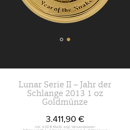
Lunar Serie II – Jahr der
Schlange 2013 1 oz
Goldmünze
3.411,90 €
inkl.
0,00 €
MwSt. zzgl.
Versandkosten