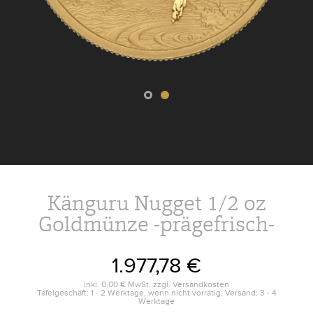
Känguru Nugget 1/2 oz
Goldmünze -prägefrisch-
1.977,78 €
inkl.
0,00 €
MwSt. zzgl.
Versandkosten
Tafelgeschäft: 1 - 2 Werktage, wenn nicht vorrätig; Versand: 3 - 4
Werktage