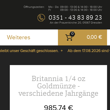
Öffnungszeiten:
Mo - Do
09:00 - 13:00 & 14:00 - 18:00 Uhr
Fr
09:00 - 13:00 & 14:00 - 18:00 Uhr
0351 - 43 83 89 23
An der Frauenkirche 20, 01067 Dresden
0
Weiteres
0,00 €
t unser Geschäft geschlossen. +
Ab dem 17.08.2026 sind wir w
Britannia 1/4 oz
Goldmünze -
verschiedene Jahrgänge
985,74 €