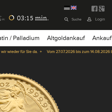
03:15
min.
s-
Login
g in:
atin / Palladium
Altgoldankauf
Ankauf
wieder für Sie da. +
Vom 27.07.2026 bis zum 14.08.2026 bleib