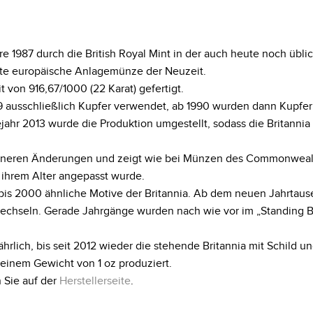
 1987 durch die British Royal Mint in der auch heute noch üblich
 erste europäische Anlagemünze der Neuzeit.
 von 916,67/1000 (22 Karat) gefertigt.
 ausschließlich Kupfer verwendet, ab 1990 wurden dann Kupfer u
r 2013 wurde die Produktion umgestellt, sodass die Britannia 
eineren Änderungen und zeigt wie bei Münzen des Commonwealth 
e ihrem Alter angepasst wurde.
bis 2000 ähnliche Motive der Britannia. Ab dem neuen Jahrtaus
echseln. Gerade Jahrgänge wurden nach wie vor im „Standing B
ährlich, bis seit 2012 wieder die stehende Britannia mit Schild u
 einem Gewicht von 1 oz produziert.
 Sie auf der
Herstellerseite
.