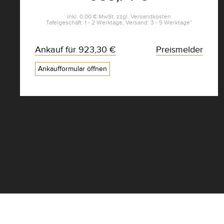
inkl.
0,00 €
MwSt. zzgl.
Versandkosten
Tafelgeschäft: 1 - 2 Werktage, Versand: 3 - 5 Werktage*
Ankauf für
923,30 €
Preismelder
Ankaufformular öffnen