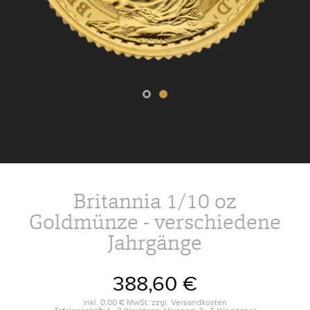
Britannia 1/10 oz
Goldmünze - verschiedene
Jahrgänge
388,60 €
inkl.
0,00 €
MwSt. zzgl.
Versandkosten