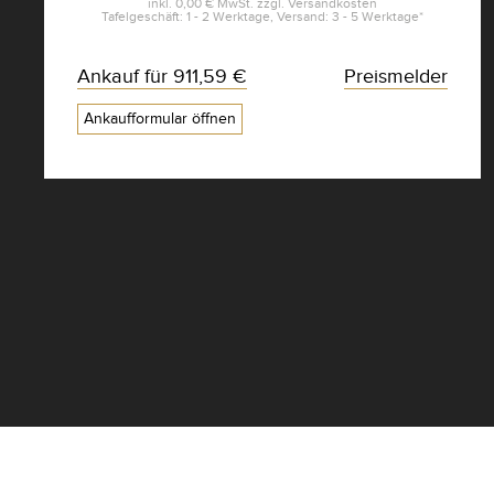
inkl.
0,00 €
MwSt. zzgl.
Versandkosten
Tafelgeschäft: 1 - 2 Werktage, Versand: 3 - 5 Werktage*
Ankauf für
911,59 €
Preismelder
Ankaufformular öffnen