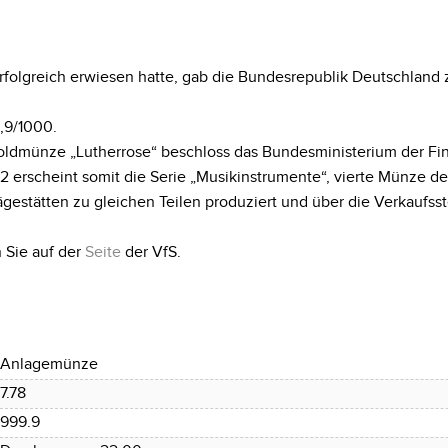
rfolgreich erwiesen hatte, gab die Bundesrepublik Deutschlan
,9/1000.
oldmünze „Lutherrose“ beschloss das Bundesministerium der Fina
erscheint somit die Serie „Musikinstrumente“, vierte Münze der
estätten zu gleichen Teilen produziert und über die Verkaufs
 Sie auf der
Seite
der VfS.
Anlagemünze
7.78
999.9