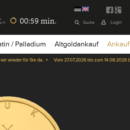
00:59
min.
s-
Login
g in:
atin / Palladium
Altgoldankauf
Ankauf
wieder für Sie da. +
Vom 27.07.2026 bis zum 14.08.2026 bleib