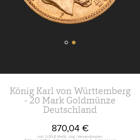
König Karl von Württemberg
- 20 Mark Goldmünze
Deutschland
870,04 €
inkl.
0,00 €
MwSt. zzgl.
Versandkosten