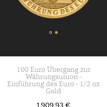
100 Euro Übergang zur
Währungsunion -
Einführung des Euro - 1/2 oz
Gold
1.909,93 €