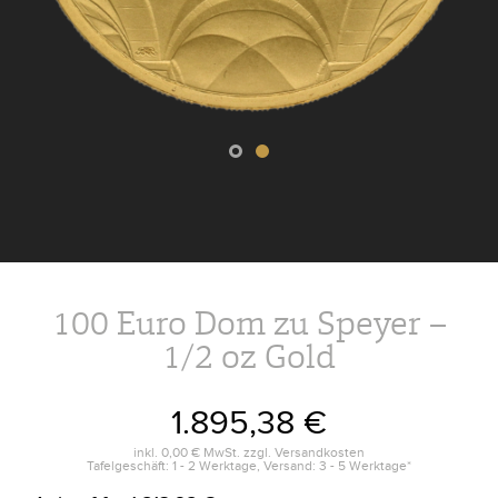
100 Euro Dom zu Speyer –
1/2 oz Gold
1.895,38 €
inkl.
0,00 €
MwSt. zzgl.
Versandkosten
Tafelgeschäft: 1 - 2 Werktage, Versand: 3 - 5 Werktage*