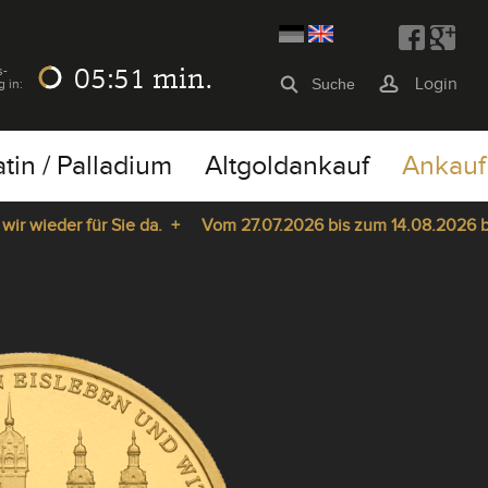
05:51
min.
s-
Login
g in:
atin / Palladium
Altgoldankauf
Ankauf
wieder für Sie da. +
Vom 27.07.2026 bis zum 14.08.2026 bleib