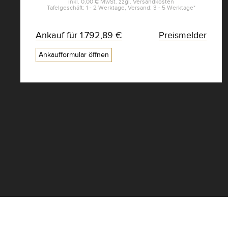
inkl.
0,00 €
MwSt. zzgl.
Versandkosten
Tafelgeschäft: 1 - 2 Werktage, Versand: 3 - 5 Werktage*
Ankauf für
1.792,89 €
Preismelder
Ankaufformular öffnen