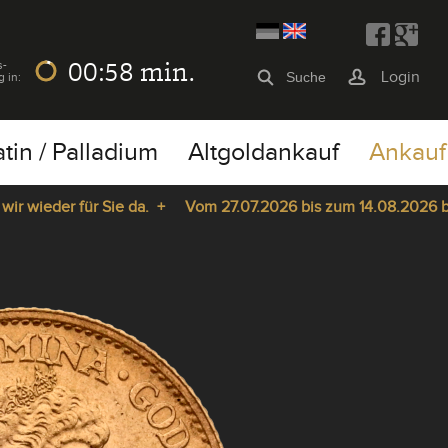
00:58
min.
s-
Login
g in:
atin / Palladium
Altgoldankauf
Ankauf
wieder für Sie da. +
Vom 27.07.2026 bis zum 14.08.2026 bleib