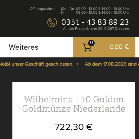
Öffnungszeiten:
Mo - Do
09:00 - 13:00 & 14:00 - 18:00 Uhr
Fr
09:00 - 13:00 & 14:00 - 18:00 Uhr
0351 - 43 83 89 23
An der Frauenkirche 20, 01067 Dresden
0
Weiteres
0,00 €
t unser Geschäft geschlossen. +
Ab dem 17.08.2026 sind wir w
Wilhelmina - 10 Gulden
Goldmünze Niederlande
722,30 €