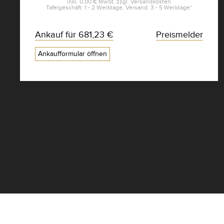
inkl.
0,00 €
MwSt. zzgl.
Versandkosten
Tafelgeschäft: 1 - 2 Werktage, Versand: 3 - 5 Werktage*
Ankauf für
681,23 €
Preismelder
Ankaufformular öffnen