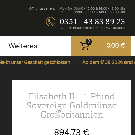
Öffnungszeiten:
Mo - Do
09:00 - 13:00 & 14:00 - 18:00 Uhr
Fr
09:00 - 13:00 & 14:00 - 18:00 Uhr
0351 - 43 83 89 23
An der Frauenkirche 20, 01067 Dresden
0
Weiteres
0,00 €
t unser Geschäft geschlossen. +
Ab dem 17.08.2026 sind wir w
Elisabeth II. - 1 Pfund
Sovereign Goldmünze
Großbritannien
894,73 €