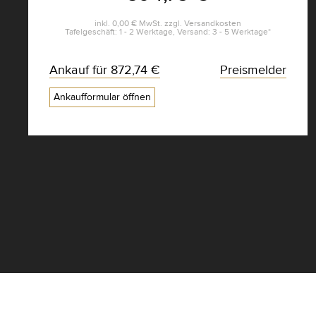
inkl.
0,00 €
MwSt. zzgl.
Versandkosten
Tafelgeschäft: 1 - 2 Werktage, Versand: 3 - 5 Werktage*
Ankauf für
872,74 €
Preismelder
Ankaufformular öffnen