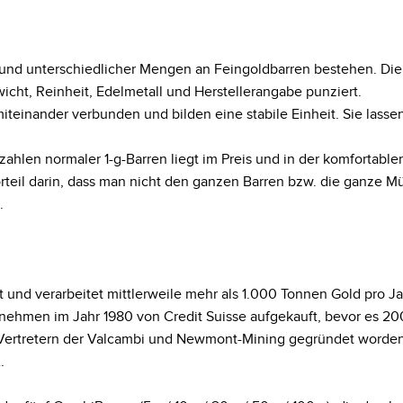
bund unterschiedlicher Mengen an Feingoldbarren bestehen. Die
icht, Reinheit, Edelmetall und Herstellerangabe punziert.
miteinander verbunden und bilden eine stabile Einheit. Sie lasse
ahlen normaler 1-g-Barren liegt im Preis und in der komfortabl
rteil darin, dass man nicht den ganzen Barren bzw. die ganze 
.
 und verarbeitet mittlerweile mehr als 1.000 Tonnen Gold pro J
rnehmen im Jahr 1980 von Credit Suisse aufgekauft, bevor es 
n Vertretern der Valcambi und Newmont-Mining gegründet worden
.