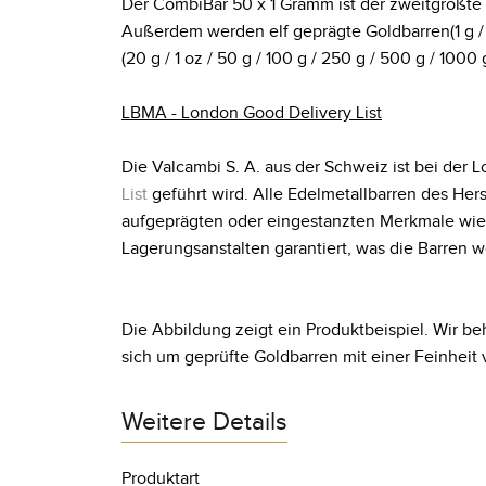
Der CombiBar 50 x 1 Gramm ist der zweitgrößte de
Außerdem werden elf geprägte Goldbarren(1 g / 2,
(20 g / 1 oz / 50 g / 100 g / 250 g / 500 g / 1000
LBMA - London Good Delivery List
Die Valcambi S. A. aus der Schweiz ist bei der
List
geführt wird. Alle Edelmetallbarren des Her
aufgeprägten oder eingestanzten Merkmale wie
Lagerungsanstalten garantiert, was die Barren
Die Abbildung zeigt ein Produktbeispiel. Wir beh
sich um geprüfte Goldbarren mit einer Feinheit 
Weitere Details
Produktart