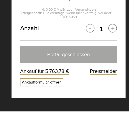
inkl.
0,00 €
MwSt. zzgl.
Versandkosten
Tafelgeschäft: 1 - 2 Werktage, wenn nicht vorrätig; Versand: 3 -
4 Werktage
Anzahl
Portal geschlossen
Ankauf für
5.763,78 €
Preismelder
Ankaufformular öffnen