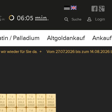
06:05
min.
s-
Login
g in:
atin / Palladium
Altgoldankauf
Ankauf
ieder für Sie da. +
Vom 27.07.2026 bis zum 14.08.2026 bleib