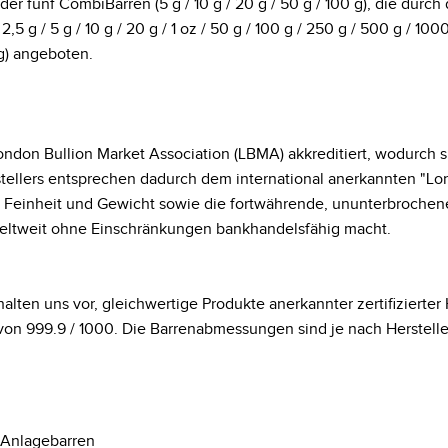
r fünf CombiBarren (5 g / 10 g / 20 g / 50 g / 100 g), die durch
5 g / 5 g / 10 g / 20 g / 1 oz / 50 g / 100 g / 250 g / 500 g / 1
 g) angeboten.
 London Bullion Market Association (LBMA) akkreditiert, wodurc
stellers entsprechen dadurch dem international anerkannten "Lo
 Feinheit und Gewicht sowie die fortwährende, ununterbrochen
 weltweit ohne Einschränkungen bankhandelsfähig macht.
alten uns vor, gleichwertige Produkte anerkannter zertifizierter H
von 999.9 / 1000. Die Barrenabmessungen sind je nach Herstelle
Anlagebarren