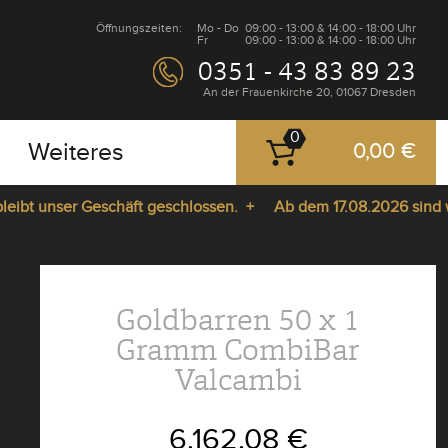
Öffnungszeiten:
Mo - Do
09:00 - 13:00 & 14:00 - 18:00 Uhr
Fr
09:00 - 13:00 & 14:00 - 18:00 Uhr
0351 - 43 83 89 23
An der Frauenkirche 20, 01067 Dresden
0
Weiteres
0,00 €
t unser Geschäft geschlossen. +
Ab dem 17.08.2026 sind wir wi
Goldbarren 50 x 1
Gramm CombiBar
Valcambi
6.162,08 €