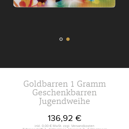
Goldbarren 1 Gramm
Geschenkbarren
Jugendweihe
136,92 €
inkl.
0,00 €
MwSt. zzgl.
Versandkosten