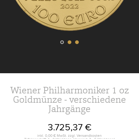
Wiener Philharmoniker 1 oz
Goldmünze - verschiedene
Jahrgänge
3.725,37 €
inkl.
0,00 €
MwSt. zzgl.
Versandkosten