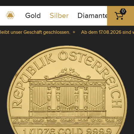
0
Gold
Silber
Diamanten
Pla
0351
-
bt unser Geschäft geschlossen. +
Ab dem 17.08.2026 sind wir 
43
pause
83
ie da. +
play
89
23