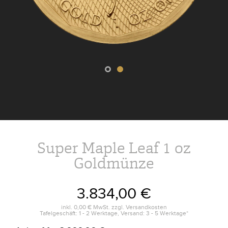
Super Maple Leaf 1 oz
Goldmünze
3.834,00 €
inkl.
0,00 €
MwSt. zzgl.
Versandkosten
Tafelgeschäft: 1 - 2 Werktage, Versand: 3 - 5 Werktage*