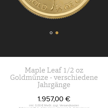
Maple Leaf 1/2 oz
Goldmünze - verschiedene
Jahrgänge
1.957,00 €
inkl.
0,00 €
MwSt. zzgl.
Versandkosten