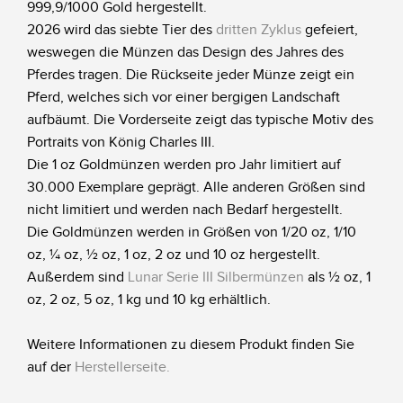
999,9/1000 Gold hergestellt.
2026 wird das siebte Tier des
dritten Zyklus
gefeiert,
weswegen die Münzen das Design des Jahres des
Pferdes tragen. Die Rückseite jeder Münze zeigt ein
Pferd, welches sich vor einer bergigen Landschaft
aufbäumt. Die Vorderseite zeigt das typische Motiv des
Portraits von König Charles III.
Die 1 oz Goldmünzen werden pro Jahr limitiert auf
30.000 Exemplare geprägt. Alle anderen Größen sind
nicht limitiert und werden nach Bedarf hergestellt.
Die Goldmünzen werden in Größen von 1/20 oz, 1/10
oz, ¼ oz, ½ oz, 1 oz, 2 oz und 10 oz hergestellt.
Außerdem sind
Lunar Serie III Silbermünzen
als ½ oz, 1
oz, 2 oz, 5 oz, 1 kg und 10 kg erhältlich.
Weitere Informationen zu diesem Produkt finden Sie
auf der
Herstellerseite
.