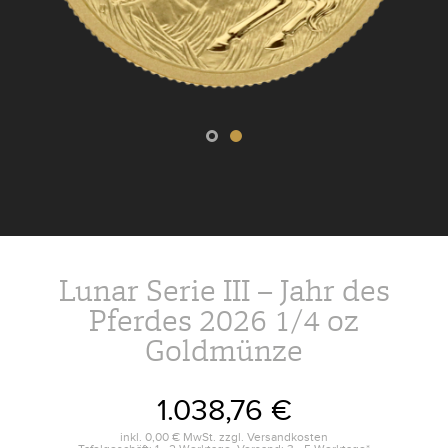
Lunar Serie III – Jahr des
Pferdes 2026 1/4 oz
Goldmünze
1.038,76 €
inkl.
0,00 €
MwSt. zzgl.
Versandkosten