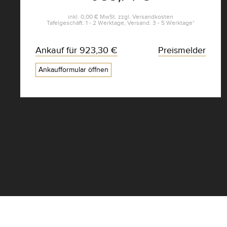
inkl.
0,00 €
MwSt. zzgl.
Versandkosten
Tafelgeschäft: 1 - 2 Werktage, Versand: 3 - 5 Werktage*
Ankauf für
923,30 €
Preismelder
Ankaufformular öffnen