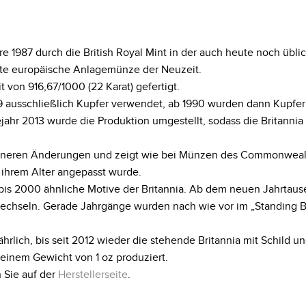
 1987 durch die British Royal Mint in der auch heute noch üblich
 erste europäische Anlagemünze der Neuzeit.
 von 916,67/1000 (22 Karat) gefertigt.
 ausschließlich Kupfer verwendet, ab 1990 wurden dann Kupfer u
r 2013 wurde die Produktion umgestellt, sodass die Britannia 
eineren Änderungen und zeigt wie bei Münzen des Commonwealth 
e ihrem Alter angepasst wurde.
bis 2000 ähnliche Motive der Britannia. Ab dem neuen Jahrtaus
echseln. Gerade Jahrgänge wurden nach wie vor im „Standing B
ährlich, bis seit 2012 wieder die stehende Britannia mit Schild u
 einem Gewicht von 1 oz produziert.
 Sie auf der
Herstellerseite
.