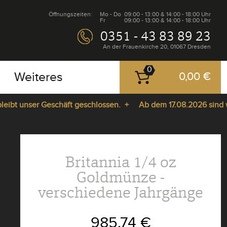
Öffnungszeiten:
Mo - Do
09:00 - 13:00 & 14:00 - 18:00 Uhr
Fr
09:00 - 13:00 & 14:00 - 18:00 Uhr
0351 - 43 83 89 23
An der Frauenkirche 20, 01067 Dresden
0
Weiteres
0,00 €
t unser Geschäft geschlossen. +
Ab dem 17.08.2026 sind wir w
Britannia 1/4 oz
Goldmünze -
verschiedene Jahrgänge
985,74 €