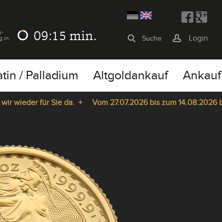
09:15
min.
s-
Login
g in:
atin / Palladium
Altgoldankauf
Ankauf
wieder für Sie da. +
Vom 27.07.2026 bis zum 14.08.2026 bleib