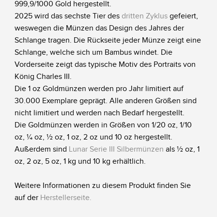
999,9/1000 Gold hergestellt.
2025 wird das sechste Tier des
dritten Zyklus
gefeiert,
weswegen die Münzen das Design des Jahres der
Schlange tragen. Die Rückseite jeder Münze zeigt eine
Schlange, welche sich um Bambus windet. Die
Vorderseite zeigt das typische Motiv des Portraits von
König Charles III.
Die 1 oz Goldmünzen werden pro Jahr limitiert auf
30.000 Exemplare geprägt. Alle anderen Größen sind
nicht limitiert und werden nach Bedarf hergestellt.
Die Goldmünzen werden in Größen von 1/20 oz, 1/10
oz, ¼ oz, ½ oz, 1 oz, 2 oz und 10 oz hergestellt.
Außerdem sind
Lunar Serie III Silbermünzen
als ½ oz, 1
oz, 2 oz, 5 oz, 1 kg und 10 kg erhältlich.
Weitere Informationen zu diesem Produkt finden Sie
auf der
Herstellerseite
.