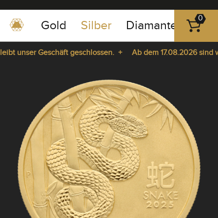
0
Gold
Silber
Diamanten
Pla
0351
-
bt unser Geschäft geschlossen. +
Ab dem 17.08.2026 sind wir 
43
pause
83
ie da. +
play
89
23