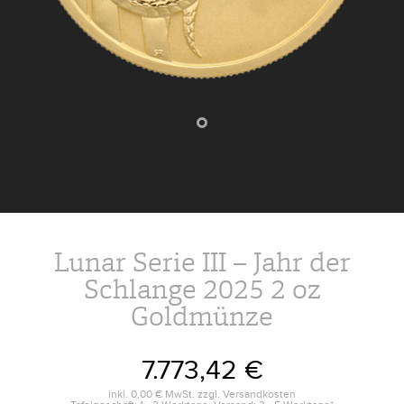
Lunar Serie III – Jahr der
Schlange 2025 2 oz
Goldmünze
7.773,42 €
inkl.
0,00 €
MwSt. zzgl.
Versandkosten