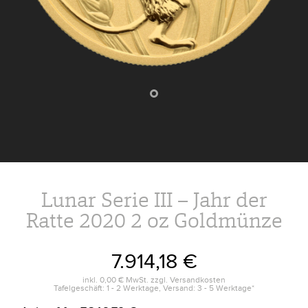
Lunar Serie III – Jahr der
Ratte 2020 2 oz Goldmünze
7.914,18 €
inkl.
0,00 €
MwSt. zzgl.
Versandkosten
Tafelgeschäft: 1 - 2 Werktage, Versand: 3 - 5 Werktage*