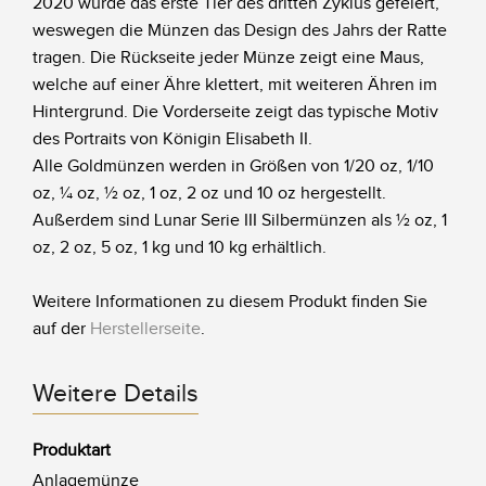
2020 wurde das erste Tier des dritten Zyklus gefeiert,
weswegen die Münzen das Design des Jahrs der Ratte
tragen. Die Rückseite jeder Münze zeigt eine Maus,
welche auf einer Ähre klettert, mit weiteren Ähren im
Hintergrund. Die Vorderseite zeigt das typische Motiv
des Portraits von Königin Elisabeth II.
Alle Goldmünzen werden in Größen von 1/20 oz, 1/10
oz, ¼ oz, ½ oz, 1 oz, 2 oz und 10 oz hergestellt.
Außerdem sind Lunar Serie III Silbermünzen als ½ oz, 1
oz, 2 oz, 5 oz, 1 kg und 10 kg erhältlich.
Weitere Informationen zu diesem Produkt finden Sie
auf der
Herstellerseite
.
Weitere Details
Produktart
Anlagemünze