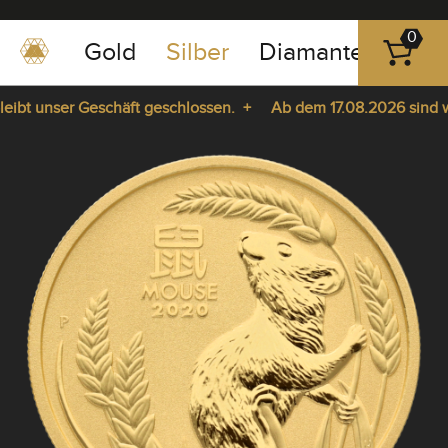
0
Gold
Silber
Diamanten
Pla
0351
-
bt unser Geschäft geschlossen. +
Ab dem 17.08.2026 sind wir 
43
pause
83
ie da. +
play
89
23