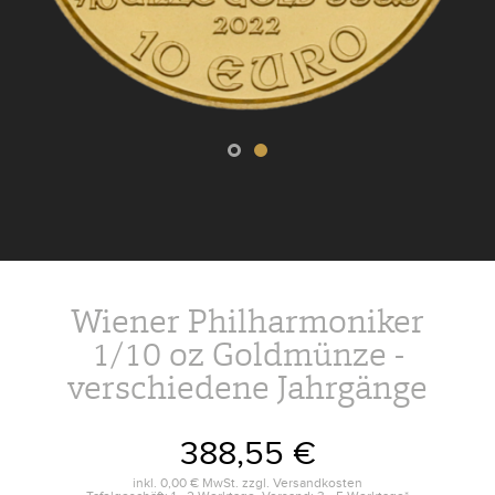
Wiener Philharmoniker
1/10 oz Goldmünze -
verschiedene Jahrgänge
388,55 €
inkl.
0,00 €
MwSt. zzgl.
Versandkosten