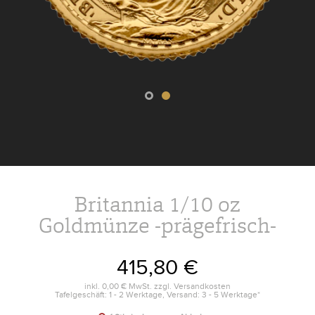
Britannia 1/10 oz
Goldmünze -prägefrisch-
415,80 €
inkl.
0,00 €
MwSt. zzgl.
Versandkosten
Tafelgeschäft: 1 - 2 Werktage, Versand: 3 - 5 Werktage*