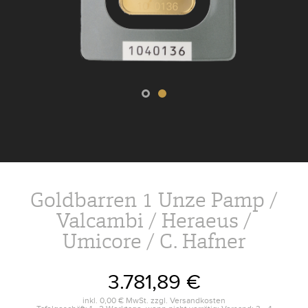
Goldbarren 1 Unze Pamp /
Valcambi / Heraeus /
Umicore / C. Hafner
3.781,89 €
inkl.
0,00 €
MwSt. zzgl.
Versandkosten