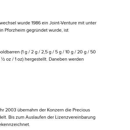
wechsel wurde 1986 ein Joint-Venture mit unter
n Pforzheim gegründet wurde, ist
rren (1 g / 2 g / 2,5 g / 5 g / 10 g / 20 g / 50
 ½ oz / 1 oz) hergestellt. Daneben werden
Jahr 2003 übernahm der Konzern die Precious
elt. Bis zum Auslaufen der Lizenzvereinbarung
ekennzeichnet.