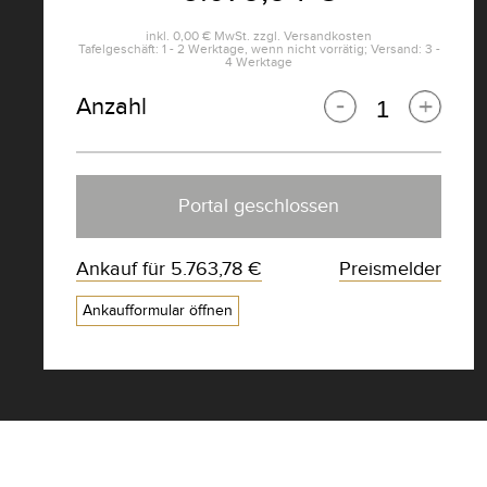
inkl.
0,00 €
MwSt. zzgl.
Versandkosten
Tafelgeschäft: 1 - 2 Werktage, wenn nicht vorrätig; Versand: 3 -
4 Werktage
Anzahl
Portal geschlossen
Ankauf für
5.763,78 €
Preismelder
Ankaufformular öffnen