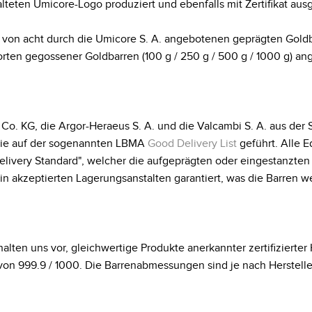
lteten Umicore-Logo produziert und ebenfalls mit Zertifikat au
n acht durch die Umicore S. A. angebotenen geprägten Goldbarren 
Sorten gegossener Goldbarren (100 g / 250 g / 500 g / 1000 g) an
. KG, die Argor-Heraeus S. A. und die Valcambi S. A. aus der 
 sie auf der sogenannten LBMA
Good Delivery List
geführt. Alle E
livery Standard", welcher die aufgeprägten oder eingestanzten
 akzeptierten Lagerungsanstalten garantiert, was die Barren 
alten uns vor, gleichwertige Produkte anerkannter zertifizierter H
von 999.9 / 1000. Die Barrenabmessungen sind je nach Herstelle