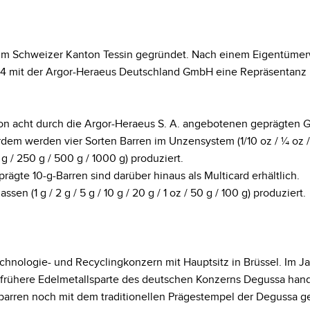
1 im Schweizer Kanton Tessin gegründet. Nach einem Eigentümer
mit der Argor-Heraeus Deutschland GmbH eine Repräsentanz i
 acht durch die Argor-Heraeus S. A. angebotenen geprägten Goldba
dem werden vier Sorten Barren im Unzensystem (1/10 oz / ¼ oz /
 / 250 g / 500 g / 1000 g) produziert.
ägte 10-g-Barren sind darüber hinaus als Multicard erhältlich.
n (1 g / 2 g / 5 g / 10 g / 20 g / 1 oz / 50 g / 100 g) produziert.
echnologie- und Recyclingkonzern mit Hauptsitz in Brüssel. Im 
e frühere Edelmetallsparte des deutschen Konzerns Degussa hand
arren noch mit dem traditionellen Prägestempel der Degussa g