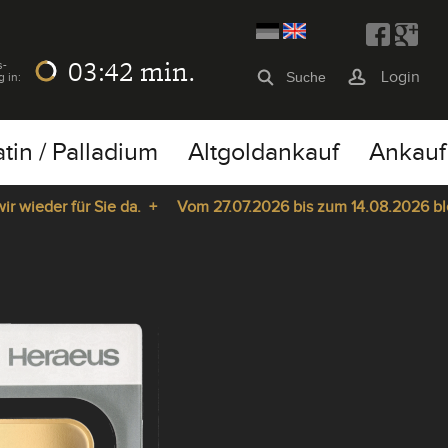
03:41
min.
s-
Login
g in:
atin / Palladium
Altgoldankauf
Ankauf
der für Sie da. +
Vom 27.07.2026 bis zum 14.08.2026 bleibt u