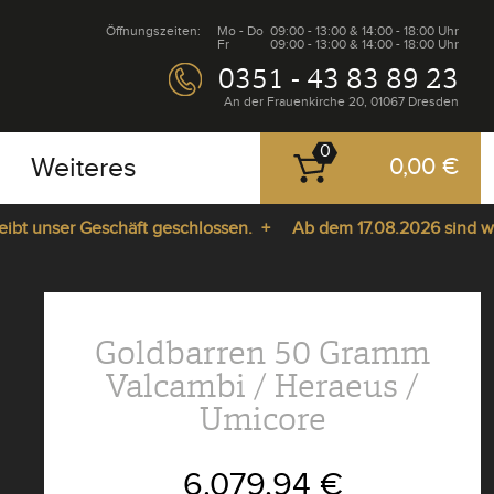
Öffnungszeiten:
Mo - Do
09:00 - 13:00 & 14:00 - 18:00 Uhr
Fr
09:00 - 13:00 & 14:00 - 18:00 Uhr
0351 - 43 83 89 23
An der Frauenkirche 20, 01067 Dresden
0
Weiteres
0,00 €
nser Geschäft geschlossen. +
Ab dem 17.08.2026 sind wir wied
Goldbarren 50 Gramm
Valcambi / Heraeus /
Umicore
6.079,94 €