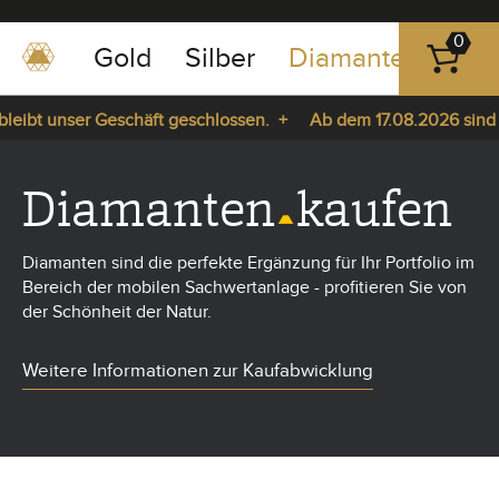
0
Gold
Silber
Diamanten
Pla
0351
-
eibt unser Geschäft geschlossen. +
Ab dem 17.08.2026 sind wi
43
pause
83
 Sie da. +
play
89
Diamanten
kaufen
23
Diamanten sind die perfekte Ergänzung für Ihr Portfolio im
Bereich der mobilen Sachwertanlage - profitieren Sie von
der Schönheit der Natur.
Weitere Informationen zur Kaufabwicklung