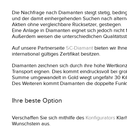
Die Nachfrage nach Diamanten steigt stetig, bedin
und der damit einhergehenden Suchen nach alterna
Aktien ohne vergleichbare Rücksetzer, gestiegen.
Eine Anlage in Diamanten eignet sich jedoch nicht f
Außerdem weisen die unterschiedlichen Qualitätsstu
Auf unsere Partnerseite
5C-Diamant
bieten wir Ihn
international gültiges Zertifikat besitzen.
Diamanten zeichnen sich durch ihre hohe Wertkonz
Transport eignen. Dies kommt eindrucksvoll bei gr
Summe umgewandelt in Gold wiegt ungefähr 30 K
Des Weiteren kommt Diamanten die doppelte Funkti
Ihre beste Option
Verschaffen Sie sich mithilfe des
Konfigurators
Klarh
Wunschstein aus.