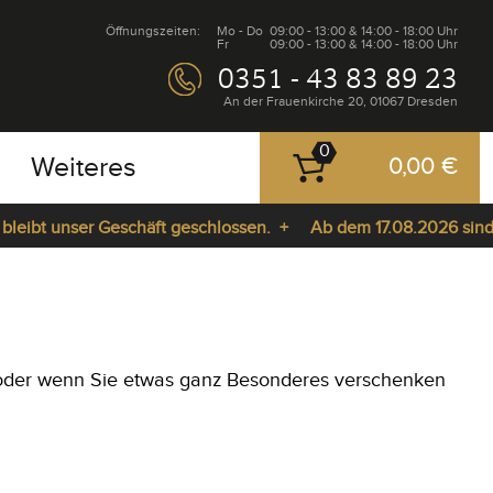
Öffnungszeiten:
Mo - Do
09:00 - 13:00 & 14:00 - 18:00 Uhr
Fr
09:00 - 13:00 & 14:00 - 18:00 Uhr
0351 - 43 83 89 23
An der Frauenkirche 20, 01067 Dresden
0
Weiteres
0,00 €
eibt unser Geschäft geschlossen. +
Ab dem 17.08.2026 sind wi
 - oder wenn Sie etwas ganz Besonderes verschenken