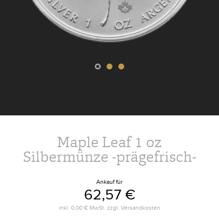
Maple Leaf 1 oz
Silbermünze -prägefrisch-
Ankauf für
62,57 €
inkl.
0,00 €
MwSt. zzgl.
Versandkosten