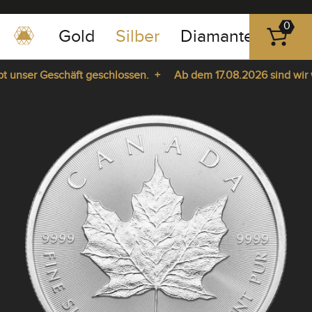
0
Gold
Silber
Diamanten
Pla
0351
-
unser Geschäft geschlossen. +
Ab dem 17.08.2026 sind wir wied
43
pause
83
a. +
play
89
23