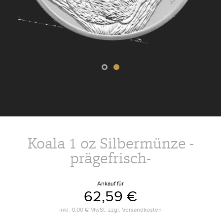
Koala 1 oz Silbermünze -
prägefrisch-
Ankauf für
62,59 €
inkl.
0,00 €
MwSt. zzgl.
Versandkosten