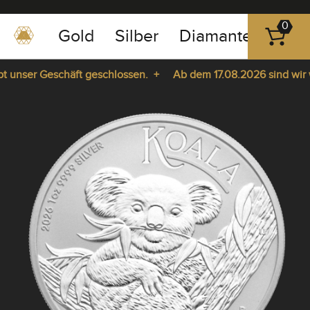
0
Gold
Silber
Diamanten
Pla
0351
-
unser Geschäft geschlossen. +
Ab dem 17.08.2026 sind wir wie
43
pause
83
a. +
play
89
23