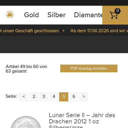
0
Gold
Silber
Diamanten
Pla
0351
-
nser Geschäft geschlossen. +
Ab dem 17.08.2026 sind wir wied
43
pause
83
a. +
play
89
23
Artikel 49 bis 60 von
PDF-Katalog erstellen
63 gesamt
Seite:
2
3
4
5
6
Lunar Serie II – Jahr des
Drachen 2012 1 oz
Silbermünze