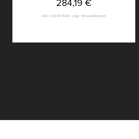
284,19 €
inkl.
0,00 €
MwSt. zzgl.
Versandkosten