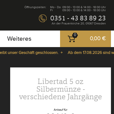
Öffnungszeiten:
Mo - Do
09:00 - 13:00 & 14:00 - 18:00 Uhr
Fr
09:00 - 13:00 & 14:00 - 18:00 Uhr
0351 - 43 83 89 23
An der Frauenkirche 20, 01067 Dresden
0
Weiteres
0,00 €
nser Geschäft geschlossen. +
Ab dem 17.08.2026 sind wir wied
Libertad 5 oz
Silbermünze -
verschiedene Jahrgänge
Ankauf für