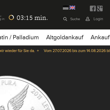
03:14
min.
s-
Login
g in:
atin / Palladium
Altgoldankauf
Ankauf
der für Sie da. +
Vom 27.07.2026 bis zum 14.08.2026 bleibt u