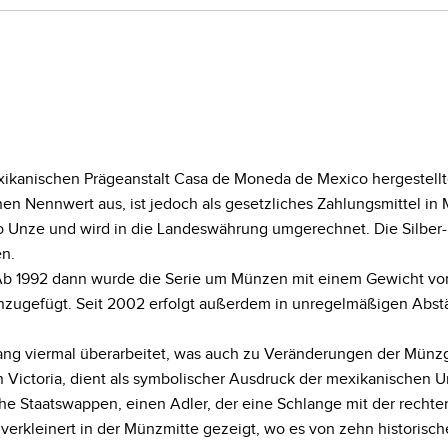
 mexikanischen Prägeanstalt Casa de Moneda de Mexico hergestel
nen Nennwert aus, ist jedoch als gesetzliches Zahlungsmittel in
pro Unze und wird in die Landeswährung umgerechnet. Die Silber-
n.
. Ab 1992 dann wurde die Serie um Münzen mit einem Gewicht von
zugefügt. Seit 2002 erfolgt außerdem in unregelmäßigen Abständ
slang viermal überarbeitet, was auch zu Veränderungen der Mün
n Victoria, dient als symbolischer Ausdruck der mexikanischen 
he Staatswappen, einen Adler, der eine Schlange mit der rechte
 verkleinert in der Münzmitte gezeigt, wo es von zehn historis