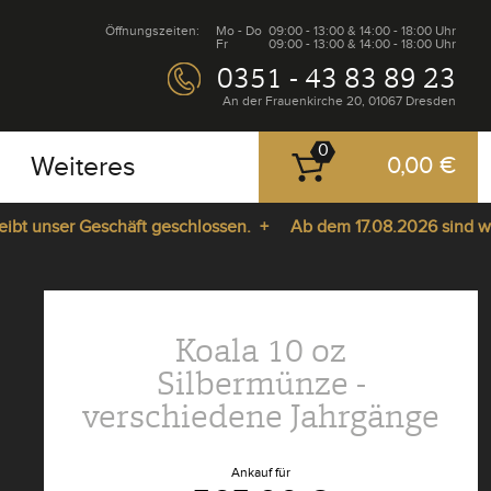
Öffnungszeiten:
Mo - Do
09:00 - 13:00 & 14:00 - 18:00 Uhr
Fr
09:00 - 13:00 & 14:00 - 18:00 Uhr
0351 - 43 83 89 23
An der Frauenkirche 20, 01067 Dresden
0
Weiteres
0,00 €
unser Geschäft geschlossen. +
Ab dem 17.08.2026 sind wir wied
Koala 10 oz
Silbermünze -
verschiedene Jahrgänge
Ankauf für