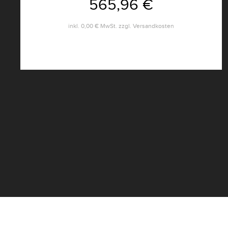
565,96 €
inkl.
0,00 €
MwSt. zzgl.
Versandkosten