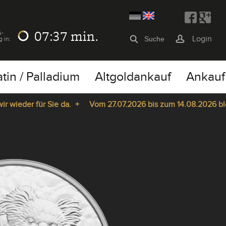
07:36
min.
s-
Login
g in:
atin / Palladium
Altgoldankauf
Ankauf
der für Sie da. +
Vom 27.07.2026 bis zum 14.08.2026 bleibt 