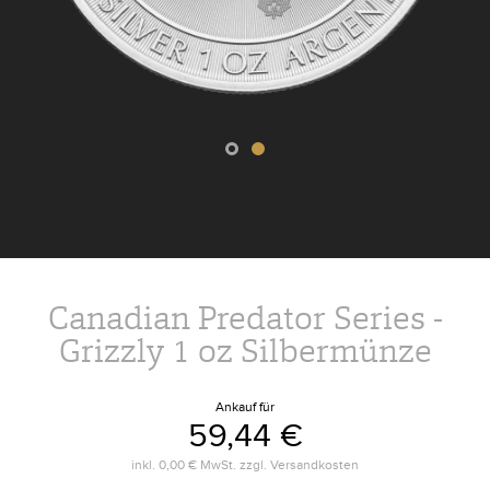
Canadian Predator Series -
Grizzly 1 oz Silbermünze
Ankauf für
59,44 €
inkl.
0,00 €
MwSt. zzgl.
Versandkosten