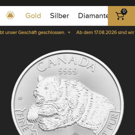
0
Gold
Silber
Diamanten
Pla
0351
-
 unser Geschäft geschlossen. +
Ab dem 17.08.2026 sind wir wi
43
pause
83
da. +
play
89
23