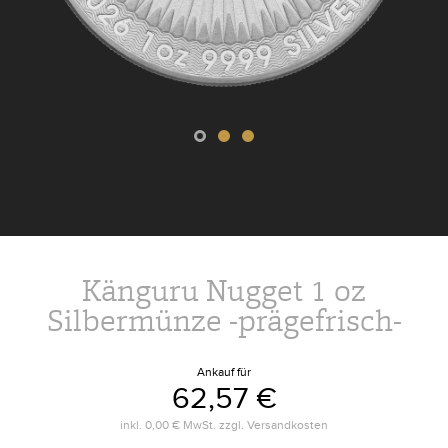
Känguru Nugget 1 oz
Silbermünze -prägefrisch-
Ankauf für
62,57 €
inkl.
0,00 €
MwSt. zzgl.
Versandkosten