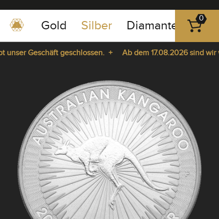
0
Gold
Silber
Diamanten
Pla
0351
-
unser Geschäft geschlossen. +
Ab dem 17.08.2026 sind wir wied
43
pause
83
a. +
play
89
23