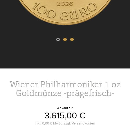
Wiener Philharmoniker 1 oz
Goldmünze -prägefrisch-
Ankauf für
3.615,00 €
inkl.
0,00 €
MwSt. zzgl.
Versandkosten