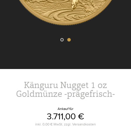
Känguru Nugget 1 oz
Goldmünze -prägefrisch-
Ankauf für
3.711,00 €
inkl.
0,00 €
MwSt. zzgl.
Versandkosten