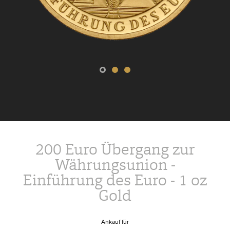
200 Euro Übergang zur
Währungsunion -
Einführung des Euro - 1 oz
Gold
Ankauf für