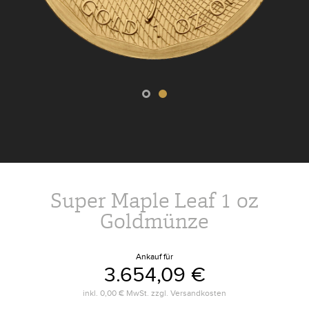
Super Maple Leaf 1 oz
Goldmünze
Ankauf für
3.654,09 €
inkl.
0,00 €
MwSt. zzgl.
Versandkosten