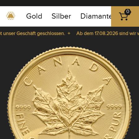
0
Gold
Silber
Diamanten
Pla
0351
-
nser Geschäft geschlossen. +
Ab dem 17.08.2026 sind wir wied
43
pause
83
a. +
play
89
23