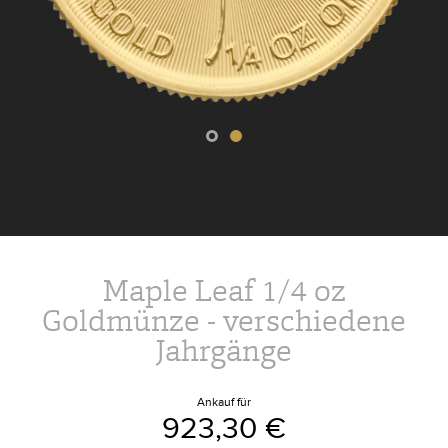
Maple Leaf 1/4 oz
Goldmünze - verschiedene
Jahrgänge
Ankauf für
923,30 €