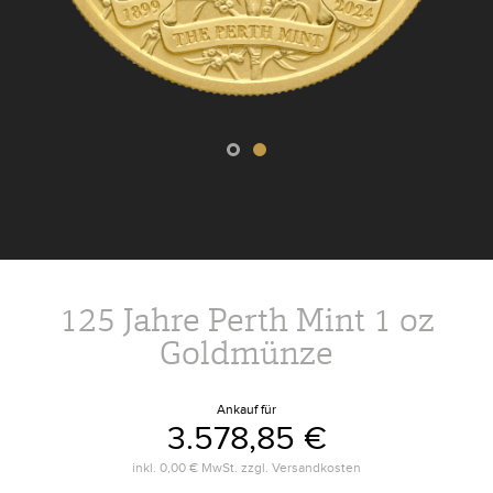
125 Jahre Perth Mint 1 oz
Goldmünze
Ankauf für
3.578,85 €
inkl.
0,00 €
MwSt. zzgl.
Versandkosten