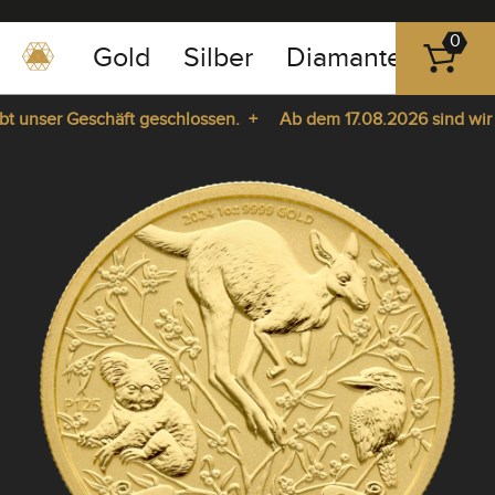
0
Gold
Silber
Diamanten
Pla
0351
-
 unser Geschäft geschlossen. +
Ab dem 17.08.2026 sind wir wie
43
pause
83
da. +
play
89
23