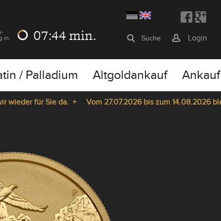
07:43
min.
s-
Login
g in:
atin / Palladium
Altgoldankauf
Ankauf
der für Sie da. +
Vom 27.07.2026 bis zum 14.08.2026 bleibt u