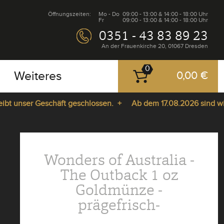
Öffnungszeiten:
Mo - Do
09:00 - 13:00 & 14:00 - 18:00 Uhr
Fr
09:00 - 13:00 & 14:00 - 18:00 Uhr
0351 - 43 83 89 23
An der Frauenkirche 20, 01067 Dresden
0
Weiteres
0,00 €
nser Geschäft geschlossen. +
Ab dem 17.08.2026 sind wir wied
Wonders of Australia -
The Outback 1 oz
Goldmünze -
prägefrisch-