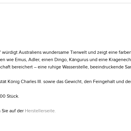
 würdigt Australiens wundersame Tierwelt und zeigt eine farbe
ten wie Emus, Adler, einen Dingo, Kängurus und eine Kragenechse
chaft bereichert – eine ruhige Wasserstelle, beeindruckende Sa
jestät König Charles III. sowie das Gewicht, den Feingehalt un
000 Stück.
 Sie auf der
Herstellerseite
.