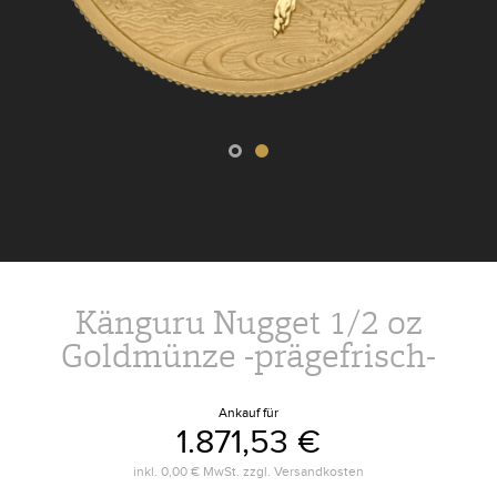
Känguru Nugget 1/2 oz
Goldmünze -prägefrisch-
Ankauf für
1.871,53 €
inkl.
0,00 €
MwSt. zzgl.
Versandkosten