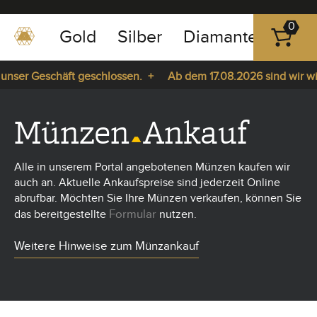
0
Gold
Silber
Diamanten
Pla
0351
-
ser Geschäft geschlossen. +
Ab dem 17.08.2026 sind wir wiede
43
pause
83
 +
play
89
Münzen
Ankauf
23
Alle in unserem Portal angebotenen Münzen kaufen wir
auch an.
Aktuelle Ankaufspreise sind jederzeit Online
abrufbar. Möchten Sie Ihre Münzen verkaufen, können
Sie
Formular
das bereitgestellte
nutzen.
Weitere Hinweise zum Münzankauf