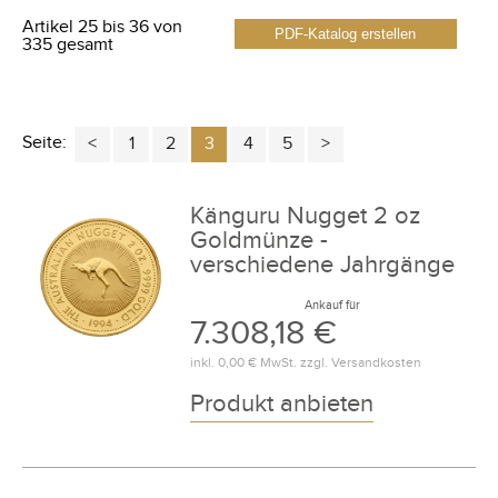
Artikel 25 bis 36 von
PDF-Katalog erstellen
335 gesamt
Seite:
1
2
3
4
5
Känguru Nugget 2 oz
Goldmünze -
verschiedene Jahrgänge
Ankauf für
7.308,18 €
inkl.
0,00 €
MwSt. zzgl.
Versandkosten
Produkt anbieten