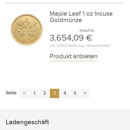
Maple Leaf 1 oz Incuse
Goldmünze
Ankauf für
3.654,09 €
inkl.
0,00 €
MwSt. zzgl.
Versandkosten
Produkt anbieten
Seite:
1
2
3
4
5
Ladengeschäft