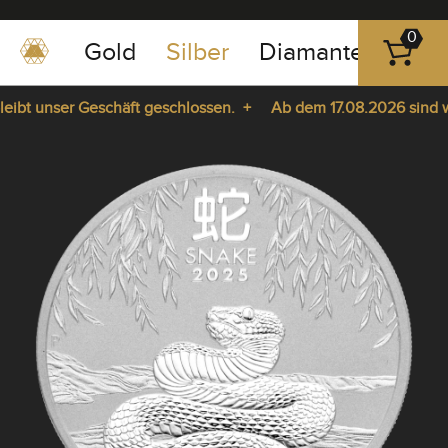
0
Gold
Silber
Diamanten
Pla
0351
-
bt unser Geschäft geschlossen. +
Ab dem 17.08.2026 sind wir 
43
pause
83
ie da. +
play
89
23