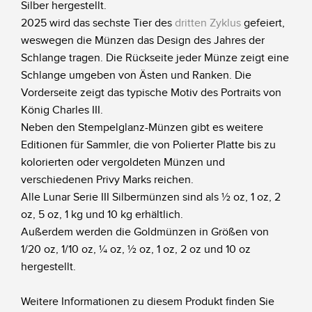
Silber hergestellt.
2025 wird das sechste Tier des
dritten Zyklus
gefeiert,
weswegen die Münzen das Design des Jahres der
Schlange tragen. Die Rückseite jeder Münze zeigt eine
Schlange umgeben von Ästen und Ranken. Die
Vorderseite zeigt das typische Motiv des Portraits von
König Charles III.
Neben den Stempelglanz-Münzen gibt es weitere
Editionen für Sammler, die von Polierter Platte bis zu
kolorierten oder vergoldeten Münzen und
verschiedenen Privy Marks reichen.
Alle Lunar Serie III Silbermünzen sind als ½ oz, 1 oz, 2
oz, 5 oz, 1 kg und 10 kg erhältlich.
Außerdem werden die Goldmünzen in Größen von
1/20 oz, 1/10 oz, ¼ oz, ½ oz, 1 oz, 2 oz und 10 oz
hergestellt.
Weitere Informationen zu diesem Produkt finden Sie