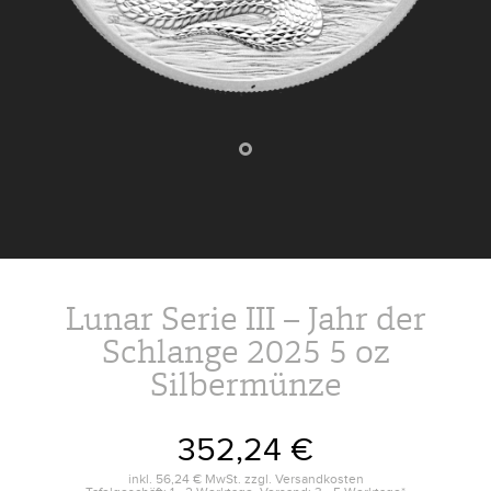
Lunar Serie III – Jahr der
Schlange 2025 5 oz
Silbermünze
352,24 €
inkl.
56,24 €
MwSt. zzgl.
Versandkosten