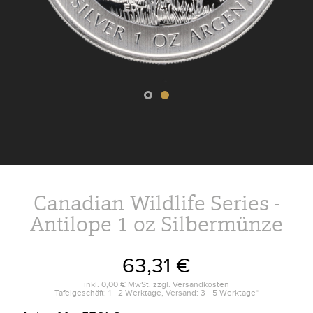
Canadian Wildlife Series -
Antilope 1 oz Silbermünze
63,31 €
inkl.
0,00 €
MwSt. zzgl.
Versandkosten
Tafelgeschäft: 1 - 2 Werktage, Versand: 3 - 5 Werktage*