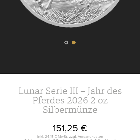
Lunar Serie III – Jahr des
Pferdes 2026 2 oz
Silbermünze
151,25 €
inkl.
24,15 €
MwSt. zzgl.
Versandkosten