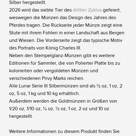
Silber hergestellt.
2026 wird das siebte Tier des
dritten Zyklus
gefeiert,
weswegen die Münzen das Design des Jah
res des
Pferdes tragen. Die Rückseite jeder Münze zeigt eine
Stute mit ihrem Fohlen in einer Landschaft aus Bergen
und Wiesen.
Die Vorderseite zeigt das typische Motiv
des Portraits von König Charles III.
Neben den Stempelglanz-Münzen gibt es weitere
Editionen für Sammler, die von Polierter Platte bis zu
kolorierten oder vergoldeten Münzen und
verschiedenen Privy Marks reichen.
Alle Lunar Serie III Silbermünzen sind als ½ oz, 1 oz, 2
oz, 5 oz, 1 kg und 10 kg erhältlich.
Außerdem werden die Goldmünzen in Größen von
1/20 oz, 1/10 oz, ¼ oz, ½ oz, 1 oz, 2 oz und 10 oz
hergestellt.
Weitere Informationen zu diesem Produkt finden Sie