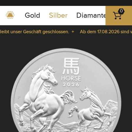
0
Gold
Silber
Diamanten
Pla
0351
-
bt unser Geschäft geschlossen. +
Ab dem 17.08.2026 sind wir 
43
pause
83
ie da. +
play
89
23